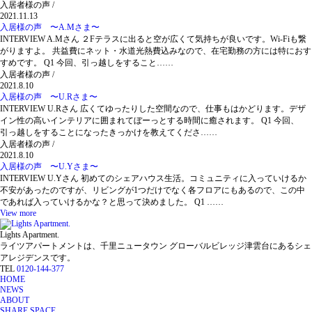
入居者様の声 /
2021.11.13
入居様の声 〜A.Mさま〜
INTERVIEW A.Mさん ２Fテラスに出ると空が広くて気持ちが良いです。Wi-Fiも繋
がりますよ。 共益費にネット・水道光熱費込みなので、在宅勤務の方には特におす
すめです。 Q1 今回、引っ越しをすること……
入居者様の声 /
2021.8.10
入居様の声 〜U.Rさま〜
INTERVIEW U.Rさん 広くてゆったりした空間なので、仕事もはかどります。デザ
イン性の高いインテリアに囲まれてぼーっとする時間に癒されます。 Q1 今回、
引っ越しをすることになったきっかけを教えてくださ……
入居者様の声 /
2021.8.10
入居様の声 〜U.Yさま〜
INTERVIEW U.Yさん 初めてのシェアハウス生活。コミュニティに入っていけるか
不安があったのですが、リビングが1つだけでなく各フロアにもあるので、この中
であれば入っていけるかな？と思って決めました。 Q1 ……
View more
Lights Apartment.
ライツアパートメントは、千里ニュータウン グローバルビレッジ津雲台にあるシェ
アレジデンスです。
TEL
0120-144-377
HOME
NEWS
ABOUT
SHARE SPACE