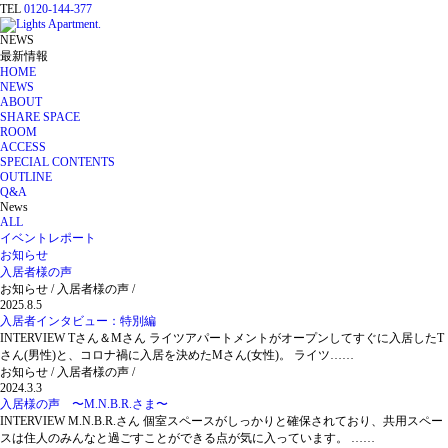
TEL
0120-144-377
NEWS
最新情報
HOME
NEWS
ABOUT
SHARE SPACE
ROOM
ACCESS
SPECIAL CONTENTS
OUTLINE
Q&A
News
ALL
イベントレポート
お知らせ
入居者様の声
お知らせ / 入居者様の声 /
2025.8.5
入居者インタビュー：特別編
INTERVIEW Tさん＆Mさん ライツアパートメントがオープンしてすぐに入居したT
さん(男性)と、コロナ禍に入居を決めたMさん(女性)。 ライツ……
お知らせ / 入居者様の声 /
2024.3.3
入居様の声 〜M.N.B.R.さま〜
INTERVIEW M.N.B.R.さん 個室スペースがしっかりと確保されており、共用スペー
スは住人のみんなと過ごすことができる点が気に入っています。 ……