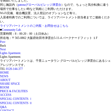
を開始いたしました。
同じ施設内（
patonaグローバルビレッジ津雲台
）なので、ちょっと気分転換に違う
場所で仕事をしたい時など気軽にご利用いただけます。
Wi-Fi完備、複合機設置、法人登記のオプションなど有り。
入居者特典でのご利用については、ライツアパートメント担当者までご連絡くださ
い。
ライツアパートメントのご内覧・お問合せはこちら
■
Community Lab.
営業時間：8：00-20：00（土日休み）
所在地：〒565-0862 大阪府吹田市津雲台5-11-4 パークナードフィット １F
Prev
Back
Next
Lights Apartment.
Lights Apartment.
ライツアパートメントは、千里ニュータウン グローバルビレッジ津雲台にあるシェ
アレジデンスです。
TEL
0120-144-377
HOME
NEWS
ABOUT
SHARE SPACE
ROOM
PRICE & FACILITIES
ACCESS
SPECIAL CONTENTS Ⅰ
SPECIAL CONTENTS Ⅱ
Q&A
CONTACT